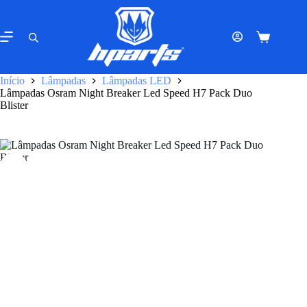
Pular
para
o
Carrinho
conteúdo
de
compras
Início
Lâmpadas
Lâmpadas LED
Lâmpadas Osram Night Breaker Led Speed H7 Pack Duo
Blister