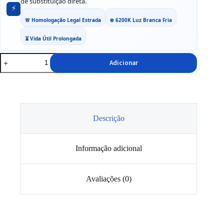
de substituição direta.
⚡
🚨 Homologação Legal Estrada
❄️ 6200K Luz Branca Fria
⏳ Vida Útil Prolongada
Quantidade
Adicionar
de
Lâmpadas
Osram
Night
Breaker
Led
Speed
Descrição
H7
Pack
Duo
Informação adicional
Blister
Avaliações (0)