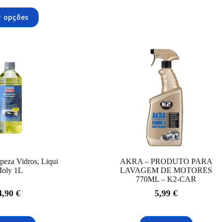
This
14,70 €
product
through
r opções
has
64,99 €
multiple
variants.
The
options
may
be
chosen
on
the
product
page
peza Vidros, Liqui
AKRA – PRODUTO PARA
oly 1L
LAVAGEM DE MOTORES
770ML – K2-CAR
4,90
€
5,99
€