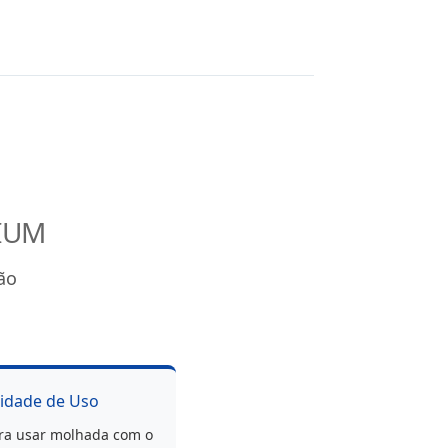
IUM
ão
lidade de Uso
ara usar molhada com o