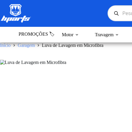
Pular
para
Products
search
o
conteúdo
PROMOÇÕES 🏷️
Motor
Travagem
Início
Garagem
Luva de Lavagem em Microfibra