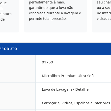
perfeitamente à mão,
seu cha
 que
garantindo que a luva não
ou a se
om
escorrega durante a lavagem e
no inter
pintura
permite total precisão.
vidradas
 de
 PRODUTO
01750
Microfibra Premium Ultra-Soft
Luva de Lavagem / Detalhe
Carroçaria, Vidros, Espelhos e Interiores