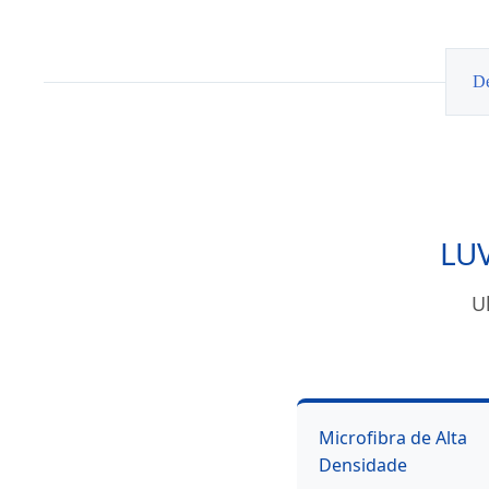
Lavagem
em
Microfibra
De
LU
U
Microfibra de Alta
Densidade