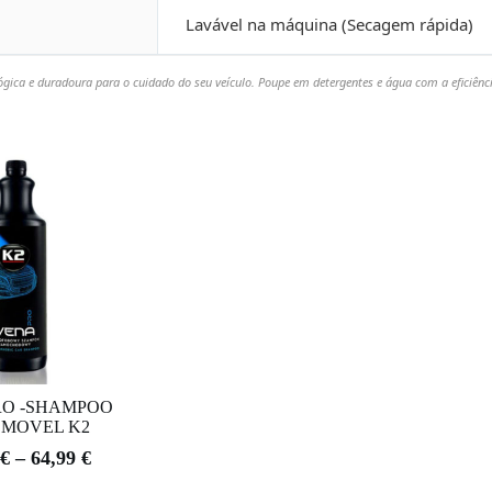
Lavável na máquina (Secagem rápida)
ógica e duradoura para o cuidado do seu veículo. Poupe em detergentes e água com a eficiênci
RO -SHAMPOO
MOVEL K2
Price
€
–
64,99
€
range: