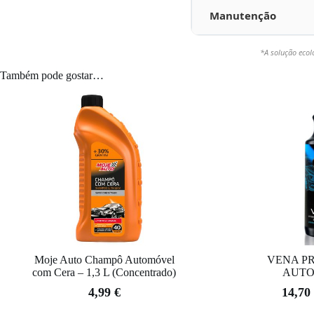
Manutenção
*A solução ecol
Também pode gostar…
Moje Auto Champô Automóvel
VENA P
com Cera – 1,3 L (Concentrado)
AUTO
4,99
€
14,70