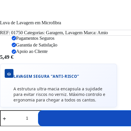
Luva de Lavagem em Microfibra
REF:
01750
Categorias:
Garagem
,
Lavagem
Marca:
Amio
Pagamentos Seguros
Garantia de Satisfação
Apoio ao Cliente
5,49
€
🧽
LAVAGEM SEGURA “ANTI-RISCO”
A estrutura ultra-macia encapsula a sujidade
para evitar riscos no verniz. Máximo controlo e
ergonomia para chegar a todos os cantos.
Quantidade
de
Luva
de