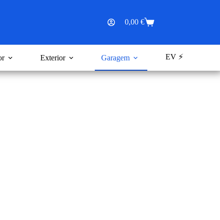
0,00
€
Carrinho
de
compras
EV ⚡
or
Exterior
Garagem