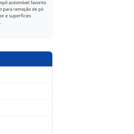
mpô automóvel favorito
co para remoção de pó
ior e superfícies
.