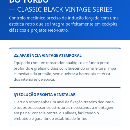
— CLASSIC BLACK VINTAGE SERIES
Controlo mecânico preciso da indução forçada com uma
estética retro que se integra perfeitamente em cockpits
clássicos e projetos Neo-Retro.
🕰️ APARÊNCIA VINTAGE ATEMPORAL
Equipado com um mostrador analógico de fundo preto
profundo e grafismo clássico, oferecendo uma leitura limpa
e imediata da pressão, sem quebrar a harmonia estética
dos interiores de época.
📦 SOLUÇÃO PRONTA A INSTALAR
O artigo acompanha um anel de fixação traseiro dedicado
e todos os acessórios estruturais necessários à montagem
em painel, consola central ou pilares, facilitando o
embutido e garantindo estabilidade firme.