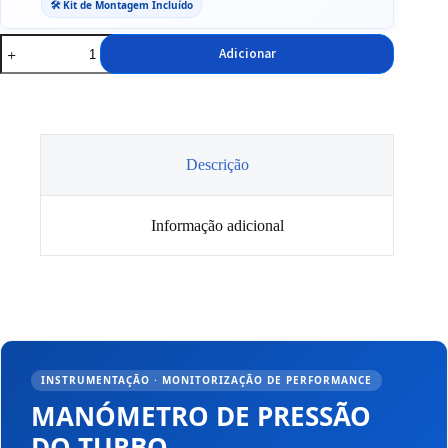
🛠️ Kit de Montagem Incluído
Quantidade
Adicionar
de
Manómetro
Pressão
Turbo
Vintage
Descrição
Informação adicional
INSTRUMENTAÇÃO · MONITORIZAÇÃO DE PERFORMANCE
MANÓMETRO DE PRESSÃO
DO TURBO