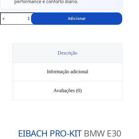
performance e conforto diário.
Quantidade
Adicionar
de
Molas
Eibach
Pro-
Kit
BMW
e30
Descrição
Informação adicional
Avaliações (0)
EIBACH PRO-KIT
BMW E30