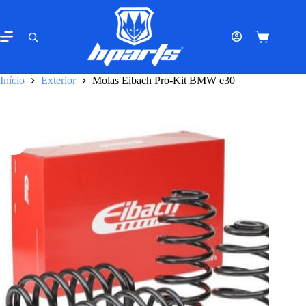
Pular
para
o
Carrinho
conteúdo
de
compras
Início
Exterior
Molas Eibach Pro-Kit BMW e30