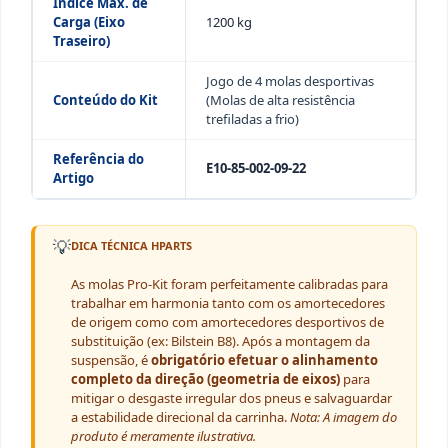
Índice Máx. de
Carga (Eixo
1200 kg
Traseiro)
Jogo de 4 molas desportivas
Conteúdo do Kit
(Molas de alta resistência
trefiladas a frio)
Referência do
E10-85-002-09-22
Artigo
💡
DICA TÉCNICA HPARTS
As molas Pro-Kit foram perfeitamente calibradas para
trabalhar em harmonia tanto com os amortecedores
de origem como com amortecedores desportivos de
substituição (ex: Bilstein B8). Após a montagem da
suspensão, é
obrigatório efetuar o alinhamento
completo da direção (geometria de eixos)
para
mitigar o desgaste irregular dos pneus e salvaguardar
a estabilidade direcional da carrinha.
Nota: A imagem do
produto é meramente ilustrativa.