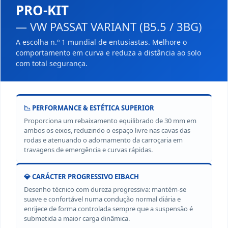
PRO-KIT
— VW PASSAT VARIANT (B5.5 / 3BG)
A escolha n.º 1 mundial de entusiastas. Melhore o
comportamento em curva e reduza a distância ao solo
com total segurança.
📉 PERFORMANCE & ESTÉTICA SUPERIOR
Proporciona um rebaixamento equilibrado de 30 mm em
ambos os eixos, reduzindo o espaço livre nas cavas das
rodas e atenuando o adornamento da carroçaria em
travagens de emergência e curvas rápidas.
💎 CARÁCTER PROGRESSIVO EIBACH
Desenho técnico com dureza progressiva: mantém-se
suave e confortável numa condução normal diária e
enrijece de forma controlada sempre que a suspensão é
submetida a maior carga dinâmica.