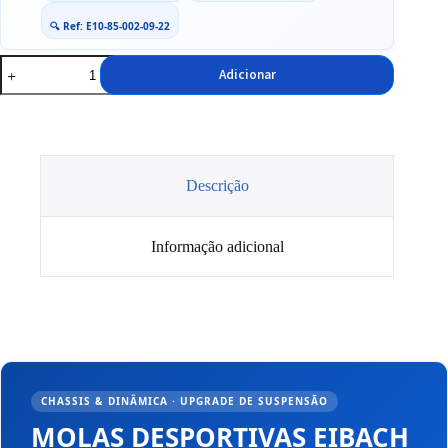
🔍 Ref: E10-85-002-09-22
Quantidade
Adicionar
de
Molas
Eibach
Pro-
Kit
Vw
Passat
Descrição
Variant
B5.5
Informação adicional
CHASSIS & DINÂMICA · UPGRADE DE SUSPENSÃO
MOLAS DESPORTIVAS EIBACH