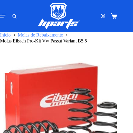
Pular
para
o
Carrinho
conteúdo
de
compras
Início
Molas de Rebaixamento
Molas Eibach Pro-Kit Vw Passat Variant B5.5