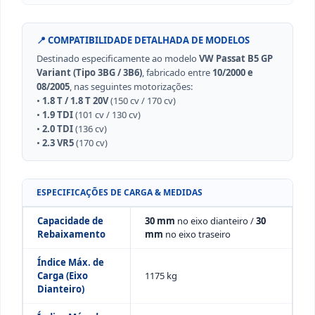
📍 COMPATIBILIDADE DETALHADA DE MODELOS
Destinado especificamente ao modelo
VW Passat B5 GP
Variant (Tipo 3BG / 3B6)
, fabricado entre
10/2000 e
08/2005
, nas seguintes motorizações:
•
1.8 T / 1.8 T 20V
(150 cv / 170 cv)
•
1.9 TDI
(101 cv / 130 cv)
•
2.0 TDI
(136 cv)
•
2.3 VR5
(170 cv)
ESPECIFICAÇÕES DE CARGA & MEDIDAS
Capacidade de
30 mm
no eixo dianteiro /
30
Rebaixamento
mm
no eixo traseiro
Índice Máx. de
Carga (Eixo
1175 kg
Dianteiro)