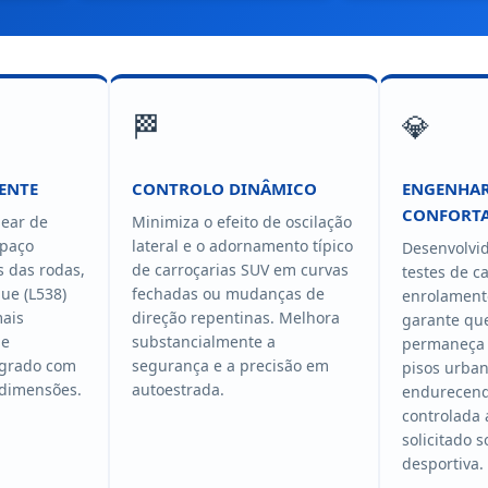
🏁
💎
ENTE
CONTROLO DINÂMICO
ENGENHAR
CONFORTA
near de
Minimiza o efeito de oscilação
spaço
lateral e o adornamento típico
Desenvolvid
s das rodas,
de carroçarias SUV em curvas
testes de c
ue (L538)
fechadas ou mudanças de
enrolament
ais
direção repentinas. Melhora
garante que
 e
substancialmente a
permaneça 
egrado com
segurança e a precisão em
pisos urba
 dimensões.
autoestrada.
endurecend
controlada
solicitado 
desportiva.