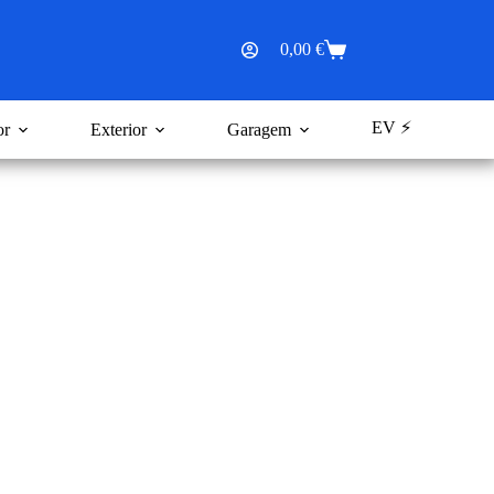
0,00
€
Carrinho
de
compras
EV ⚡
or
Exterior
Garagem