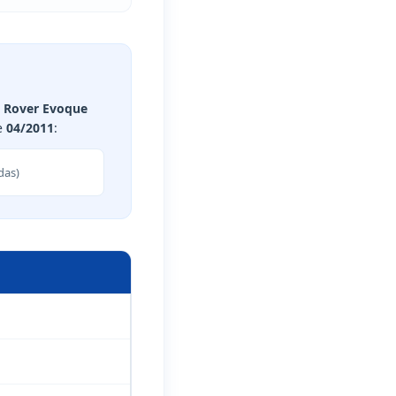
 Rover Evoque
de
04/2011
:
das)