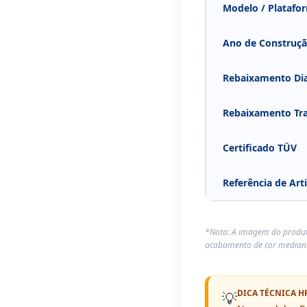
Modelo / Platafo
Ano de Construç
Rebaixamento Dia
Rebaixamento Tra
Certificado TÜV
Referência de Art
*Nota: A imagem do produto
acabamento de cor mediante
DICA TÉCNICA H
💡