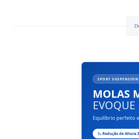
Range
Rover
Evoque
De
SPORT SUSPENSION 
MOLAS 
EVOQUE
Equilíbrio perfeit
📉 Redução de Altura