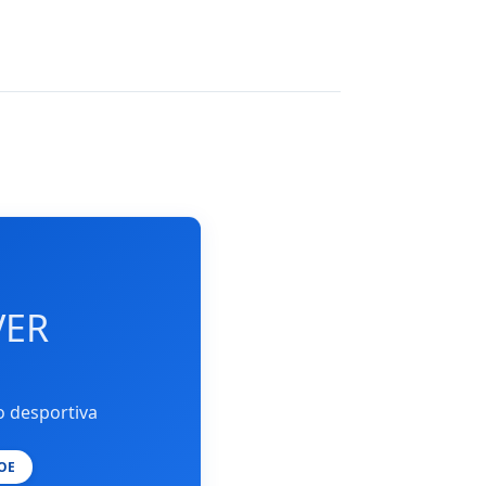
VER
o desportiva
 OE