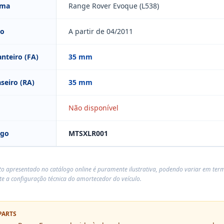
rma
Range Rover Evoque (L538)
ão
A partir de 04/2011
nteiro (FA)
35 mm
seiro (RA)
35 mm
Não disponível
igo
MTSXLR001
 apresentado no catálogo online é puramente ilustrativa, podendo variar em termo
 a configuração técnica do amortecedor do veículo.
PARTS