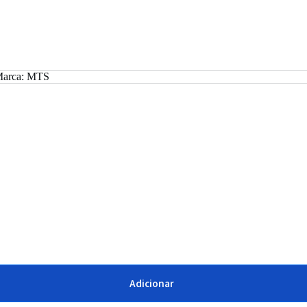
arca:
MTS
Adicionar