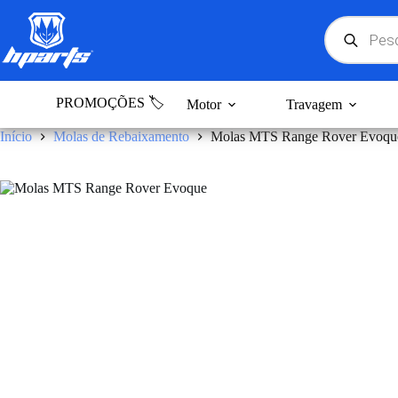
Pular
para
Products
search
o
conteúdo
PROMOÇÕES 🏷️
Motor
Travagem
Início
Molas de Rebaixamento
Molas MTS Range Rover Evoqu