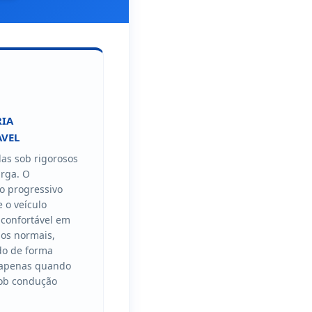
IA
VEL
as sob rigorosos
arga. O
o progressivo
 o veículo
confortável em
nos normais,
o de forma
 apenas quando
sob condução