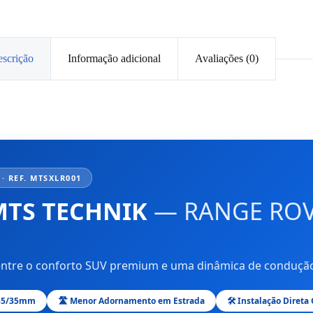
scrição
Informação adicional
Avaliações (0)
· REF. MTSXLR001
MTS TECHNIK
— RANGE RO
o entre o conforto SUV premium e uma dinâmica de conduçã
 35/35mm
🛣️ Menor Adornamento em Estrada
🛠️ Instalação Direta