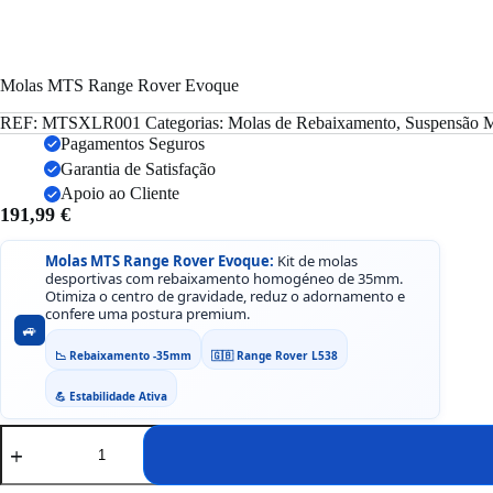
Molas MTS Range Rover Evoque
REF:
MTSXLR001
Categorias:
Molas de Rebaixamento
,
Suspensão
M
Pagamentos Seguros
Garantia de Satisfação
Apoio ao Cliente
191,99
€
Molas MTS Range Rover Evoque:
Kit de molas
desportivas com rebaixamento homogéneo de 35mm.
Otimiza o centro de gravidade, reduz o adornamento e
confere uma postura premium.
🚙
📉 Rebaixamento -35mm
🇬🇧 Range Rover L538
💪 Estabilidade Ativa
Quantidade
de
Molas
MTS