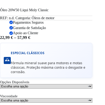
Óleo 20W50 Liqui Moly Classic
REF:
n.d.
Categoria:
Óleos de motor
Pagamentos Seguros
Garantia de Satisfação
Apoio ao Cliente
Price
22,99
€
–
57,99
€
range:
22,99 €
through
ESPECIAL CLÁSSICOS
57,99 €
🕰️
Fórmula mineral suave para motores e motas
clássicas. Proteção máxima contra o desgaste e
corrosão.
Opções Disponíveis
Viscosidade