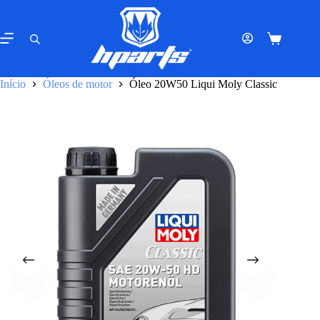
Pular
para
o
Carrinho
conteúdo
de
compras
Início
Óleos de motor
Óleo 20W50 Liqui Moly Classic