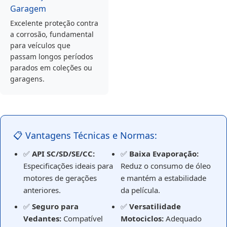
Garagem
Excelente proteção contra
a corrosão, fundamental
para veículos que
passam longos períodos
parados em coleções ou
garagens.
📋 Vantagens Técnicas e Normas:
✅
API SC/SD/SE/CC:
✅
Baixa Evaporação:
Especificações ideais para
Reduz o consumo de óleo
motores de gerações
e mantém a estabilidade
anteriores.
da película.
✅
Seguro para
✅
Versatilidade
Vedantes:
Compatível
Motociclos:
Adequado