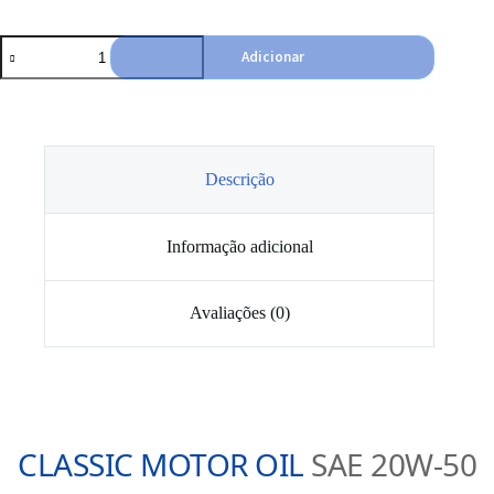
Quantidade
Adicionar
de
Óleo
20W50
Liqui
Moly
Classic
Descrição
Informação adicional
Avaliações (0)
CLASSIC MOTOR OIL
SAE 20W-50