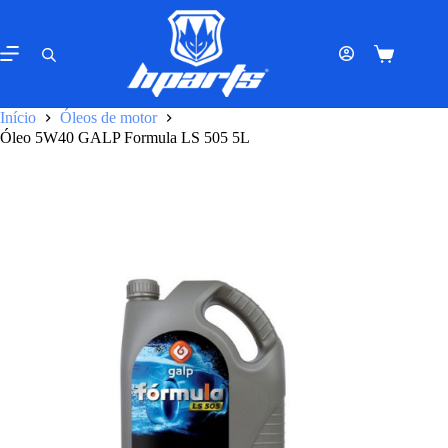
Pular
para
o
Carrinho
conteúdo
de
compras
Início
Óleos de motor
Óleo 5W40 GALP Formula LS 505 5L