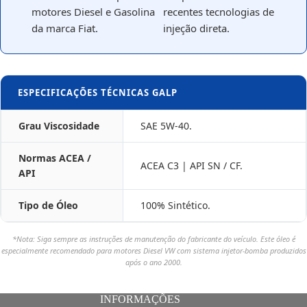
motores Diesel e Gasolina
recentes tecnologias de
da marca Fiat.
injeção direta.
ESPECIFICAÇÕES TÉCNICAS GALP
Grau Viscosidade
SAE 5W-40.
Normas ACEA /
ACEA C3 | API SN / CF.
API
Tipo de Óleo
100% Sintético.
*Nota: Siga sempre as instruções de manutenção do fabricante do veículo. Este óleo é
especialmente recomendado para motores Diesel VW com sistema injetor-bomba produzidos
após o ano 2000.
INFORMAÇÕES