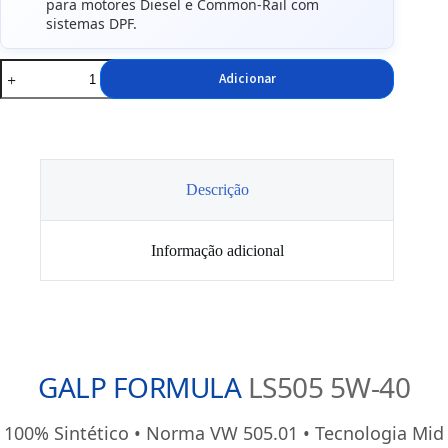
para motores Diesel e Common-Rail com
sistemas DPF.
Quantidade
Adicionar
de
Óleo
5W40
GALP
Formula
LS
505
Descrição
5L
Informação adicional
GALP FORMULA
LS505 5W-40
100% Sintético • Norma VW 505.01 • Tecnologia Mid