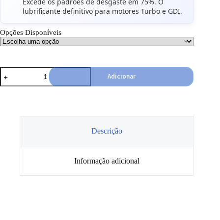
Excede os padrões de desgaste em 75%. O
lubrificante definitivo para motores Turbo e GDI.
Opções Disponíveis
Quantidade
Adicionar
de
Óleo
5W30
Sintético
AMSOIL
Signature
Series
Descrição
Informação adicional