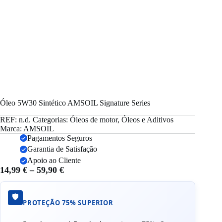
Óleo 5W30 Sintético AMSOIL Signature Series
REF:
n.d.
Categorias:
Óleos de motor
,
Óleos e Aditivos
Marca:
AMSOIL
Pagamentos Seguros
Garantia de Satisfação
Apoio ao Cliente
Price
14,99
€
–
59,90
€
range:
14,99 €
🛡️
through
PROTEÇÃO 75% SUPERIOR
59,90 €