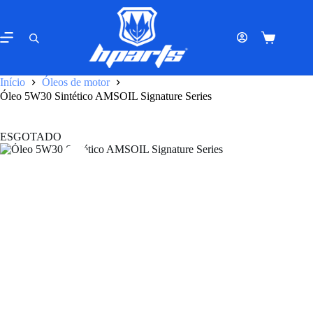
Pular
para
o
Carrinho
conteúdo
de
compras
Início
Óleos de motor
Óleo 5W30 Sintético AMSOIL Signature Series
ESGOTADO