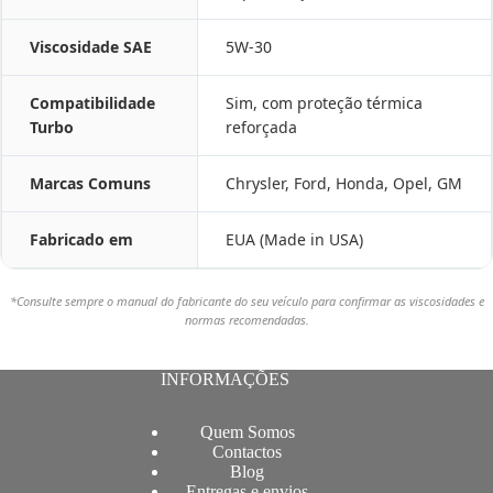
Viscosidade SAE
5W-30
Compatibilidade
Sim, com proteção térmica
Turbo
reforçada
Marcas Comuns
Chrysler, Ford, Honda, Opel, GM
Fabricado em
EUA (Made in USA)
*Consulte sempre o manual do fabricante do seu veículo para confirmar as viscosidades e
normas recomendadas.
INFORMAÇÕES
Quem Somos
Contactos
Blog
Entregas e envios