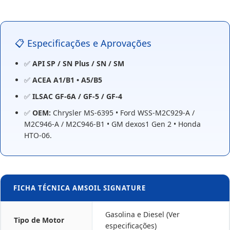
📋 Especificações e Aprovações
✅
API SP / SN Plus / SN / SM
✅
ACEA A1/B1 • A5/B5
✅
ILSAC GF-6A / GF-5 / GF-4
✅
OEM:
Chrysler MS-6395 • Ford WSS-M2C929-A /
M2C946-A / M2C946-B1 • GM dexos1 Gen 2 • Honda
HTO-06.
FICHA TÉCNICA AMSOIL SIGNATURE
Gasolina e Diesel (Ver
Tipo de Motor
especificações)