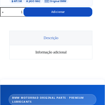
🧪 API SM
⚙️ JASO MA2
🇩🇪 Original BMW
Quantidade
Adicionar
de
Óleo
15W50
BMW
Advantec
Pro
Moto
Descrição
4T
1L
Informação adicional
BMW MOTORRAD ORIGINAL PARTS · PREMIUM
LUBRICANTS