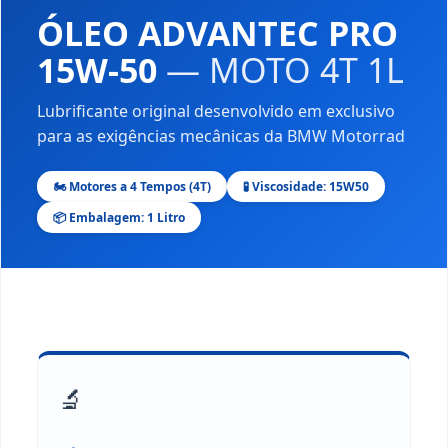
ÓLEO ADVANTEC PRO
15W-50
— MOTO 4T 1L
Lubrificante original desenvolvido em exclusivo
para as exigências mecânicas da BMW Motorrad
🏍️ Motores a 4 Tempos (4T)
🧪 Viscosidade: 15W50
📦 Embalagem: 1 Litro
🔬