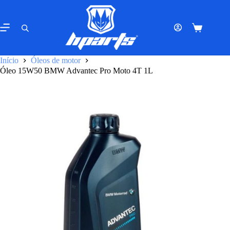
Pular
para
o
Carrinho
conteúdo
de
compras
Início
Óleos de motor
Óleo 15W50 BMW Advantec Pro Moto 4T 1L