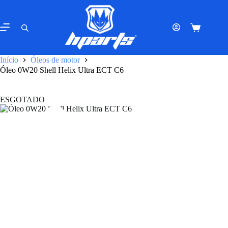
Pular
para
o
Carrinho
conteúdo
de
compras
Início
Óleos de motor
Óleo 0W20 Shell Helix Ultra ECT C6
ESGOTADO