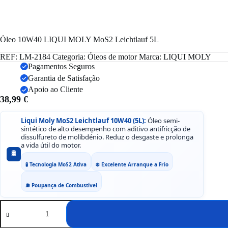
Óleo 10W40 LIQUI MOLY MoS2 Leichtlauf 5L
REF:
LM-2184
Categoria:
Óleos de motor
Marca:
LIQUI MOLY
Pagamentos Seguros
Garantia de Satisfação
Apoio ao Cliente
38,99
€
Liqui Moly MoS2 Leichtlauf 10W40 (5L):
Óleo semi-
sintético de alto desempenho com aditivo antifricção de
dissulfureto de molibdénio. Reduz o desgaste e prolonga
a vida útil do motor.
🛢️
🧪 Tecnologia MoS2 Ativa
❄️ Excelente Arranque a Frio
⛽ Poupança de Combustível
Quantidade
de
Óleo