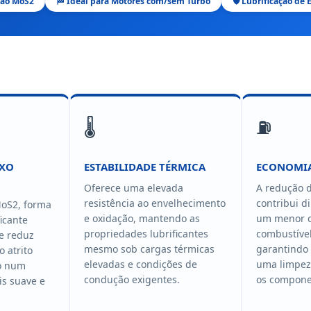
cção MoS2
🏁 Ideal para Motores com/sem Turbo
🛡️ Lubrificação d
🌡️
⛽
IXO
ESTABILIDADE TÉRMICA
ECONOMIA
Oferece uma elevada
A redução d
resistência ao envelhecimento
contribui d
oS2, forma
e oxidação, mantendo as
um menor 
icante
propriedades lubrificantes
combustível
ue reduz
mesmo sob cargas térmicas
garantindo
o atrito
elevadas e condições de
uma limpez
do num
condução exigentes.
os compone
s suave e