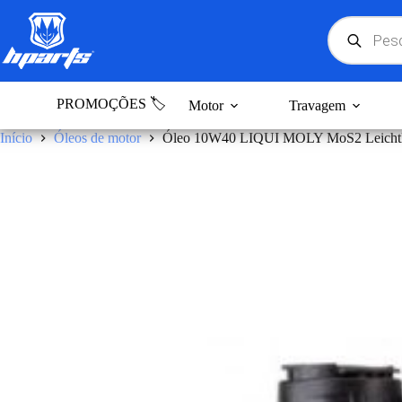
Pular
para
Products
search
o
conteúdo
PROMOÇÕES 🏷️
Motor
Travagem
Início
Óleos de motor
Óleo 10W40 LIQUI MOLY MoS2 Leichtl