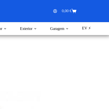
0,00
€
Carrinho
de
compras
EV ⚡
or
Exterior
Garagem