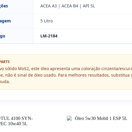
ções
ACEA A3 | ACEA B4 | API SL
lagem
5 Litro
igo
LM-2184
PARTS
vo sólido MoS2, este óleo apresenta uma coloração cinzenta/escura 
, não é sinal de óleo usado. Para melhores resultados, substitua s
muda.