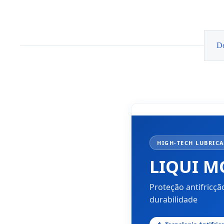
10W40
LIQUI
MOLY
MoS2
Leichtlauf
5L
De
HIGH-TECH LUBRICAN
LIQUI 
Proteção antifricç
durabilidade