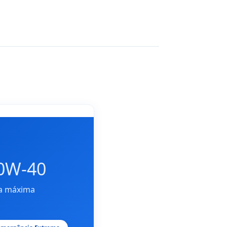
0W-40
ra máxima