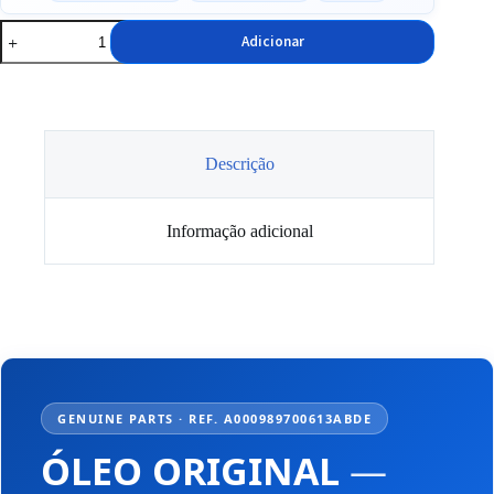
Quantidade
Adicionar
de
Óleo
Mercedes
Benz
5w30
MB
229.52
Descrição
5L
Informação adicional
GENUINE PARTS · REF. A000989700613ABDE
ÓLEO ORIGINAL
—