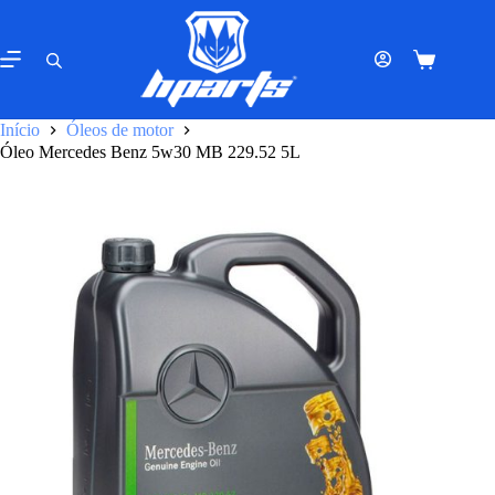
Pular
para
o
Carrinho
conteúdo
de
compras
Início
Óleos de motor
Óleo Mercedes Benz 5w30 MB 229.52 5L