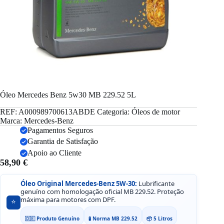
Óleo Mercedes Benz 5w30 MB 229.52 5L
REF:
A000989700613ABDE
Categoria:
Óleos de motor
Marca:
Mercedes-Benz
Pagamentos Seguros
Garantia de Satisfação
Apoio ao Cliente
58,90
€
Óleo Original Mercedes-Benz 5W-30:
Lubrificante
genuíno com homologação oficial MB 229.52. Proteção
máxima para motores com DPF.
⭐️
🇩🇪 Produto Genuíno
🧪 Norma MB 229.52
📦 5 Litros