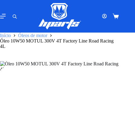
Pular
para
o
Carrinho
conteúdo
de
compras
Início
Óleos de motor
Óleo 10W50 MOTUL 300V 4T Factory Line Road Racing
4L