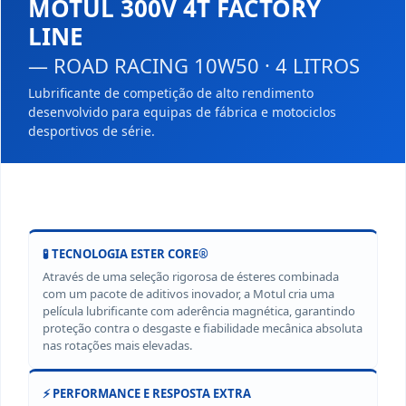
MOTUL 300V 4T FACTORY
LINE
— ROAD RACING 10W50 · 4 LITROS
Lubrificante de competição de alto rendimento
desenvolvido para equipas de fábrica e motociclos
desportivos de série.
🧪 TECNOLOGIA ESTER CORE®
Através de uma seleção rigorosa de ésteres combinada
com um pacote de aditivos inovador, a Motul cria uma
película lubrificante com aderência magnética, garantindo
proteção contra o desgaste e fiabilidade mecânica absoluta
nas rotações mais elevadas.
⚡ PERFORMANCE E RESPOSTA EXTRA