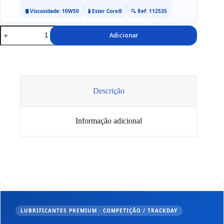
🛢️ Viscosidade: 10W50
🧪 Ester Core®
🔍 Ref: 112535
Quantidade
Adicionar
de
Óleo
10W50
MOTUL
300V
4T
Factory
Descrição
Line
Road
Racing
Informação adicional
4L
LUBRIFICANTES PREMIUM · COMPETIÇÃO / TRACKDAY