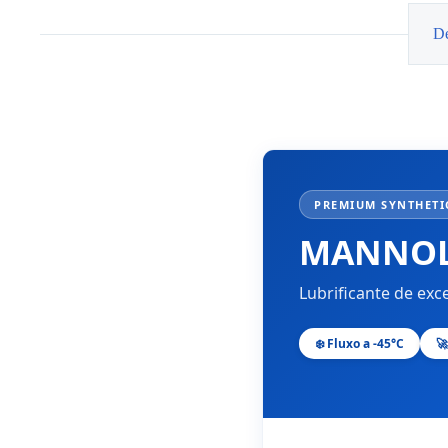
504/507
5w30
De
5L
PREMIUM SYNTHETIC
MANNOL
Lubrificante de exc
❄️ Fluxo a -45°C
