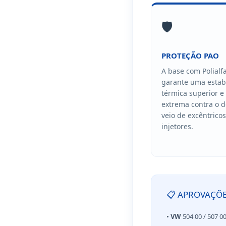
🛡️
PROTEÇÃO PAO
A base com Polialfa
garante uma estab
térmica superior e
extrema contra o 
veio de excêntricos
injetores.
📋 APROVAÇÕ
•
VW
504 00 / 507 0