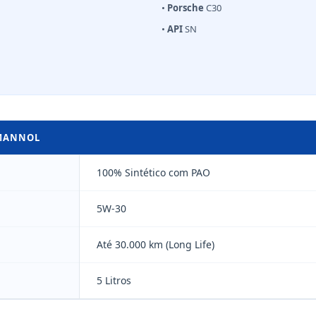
•
Porsche
C30
•
API
SN
 MANNOL
100% Sintético com PAO
5W-30
Até 30.000 km (Long Life)
5 Litros