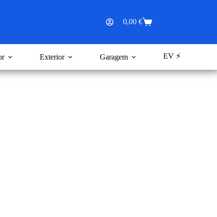
0,00
€
Carrinho
de
compras
EV ⚡
or
Exterior
Garagem