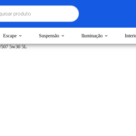
Escape
Suspensão
Iluminação
Interi
/507 5w30 5L