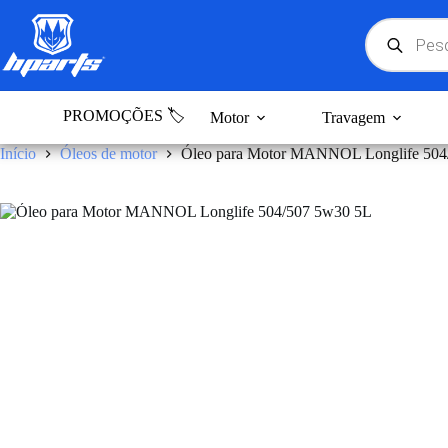
Pular
para
Products
search
o
conteúdo
PROMOÇÕES 🏷️
Motor
Travagem
Início
Óleos de motor
Óleo para Motor MANNOL Longlife 504