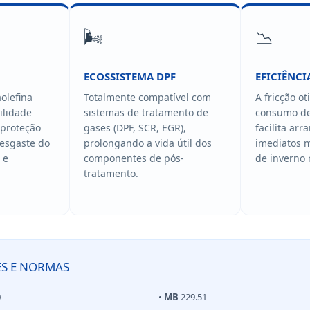
🌬️
📉
ECOSSISTEMA DPF
EFICIÊNCI
olefina
Totalmente compatível com
A fricção o
ilidade
sistemas de tratamento de
consumo de
 proteção
gases (DPF, SCR, EGR),
facilita arr
desgaste do
prolongando a vida útil dos
imediatos 
 e
componentes de pós-
de inverno 
tratamento.
ES E NORMAS
0
•
MB
229.51