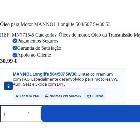
Óleo para Motor MANNOL Longlife 504/507 5w30 5L
REF:
MN7715-5
Categorias:
Óleos de motor
,
Óleo da Transmissão
Ma
Pagamentos Seguros
Garantia de Satisfação
Apoio ao Cliente
30,99
€
MANNOL Longlife 504/507 5W30:
Sintético Premium
com PAO. Especialmente desenvolvido para motores VW,
Audi, Seat e Skoda com DPF.
🧪
💎 Contém PAO
🏭 Normas VW 504/507
📦 5 Litros
Quantidade
de
Óleo
para
Motor
MANNOL
Longlife