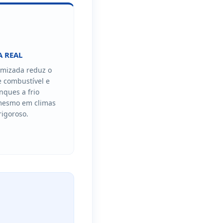
A REAL
timizada reduz o
 combustível e
anques a frio
mesmo em climas
rigoroso.