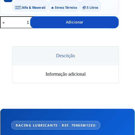
🇮🇹 Alfa & Maserati
🔥 Stress Térmico
📦 5 Litros
Quantidade
Adicionar
de
Óleo
10w60
Petronas
Selenia
Racing
5L
Descrição
Informação adicional
RACING LUBRICANTS · REF. 70865M12EU