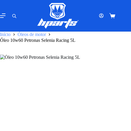
Pular
para
o
Carrinho
conteúdo
de
compras
Início
Óleos de motor
Óleo 10w60 Petronas Selenia Racing 5L