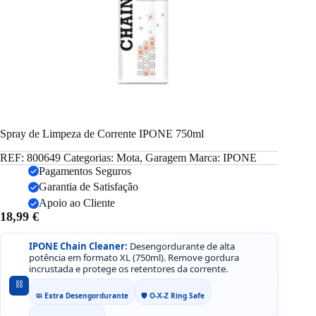
Spray de Limpeza de Corrente IPONE 750ml
REF:
800649
Categorias:
Mota
,
Garagem
Marca:
IPONE
Pagamentos Seguros
Garantia de Satisfação
Apoio ao Cliente
18,99
€
IPONE Chain Cleaner:
Desengordurante de alta
potência em formato XL (750ml). Remove gordura
incrustada e protege os retentores da corrente.
⛓️
🧼 Extra Desengordurante
🛡️ O-X-Z Ring Safe