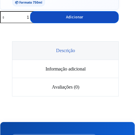
📦 Formato 750ml
Quantidade
Adicionar
de
Spray
de
Limpeza
de
Corrente
IPONE
Descrição
750ml
Informação adicional
Avaliações (0)