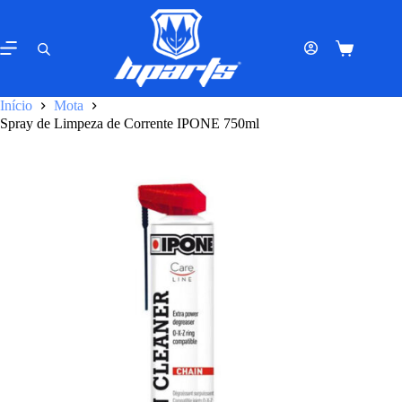
Pular
para
o
Carrinho
conteúdo
de
compras
Início
Mota
Spray de Limpeza de Corrente IPONE 750ml