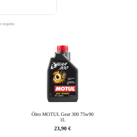
o exigidas.
Óleo MOTUL Gear 300 75w90
1L
23,90
€