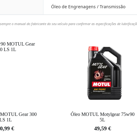
Óleo de Engrenagens / Transmissão
sempre o manual do fabricante do seu veículo para confirmar as especificações de lubrificaçã
 MOTUL Gear 300
Óleo MOTUL Motylgear 75w90
LS 1L
5L
0,99
€
49,59
€