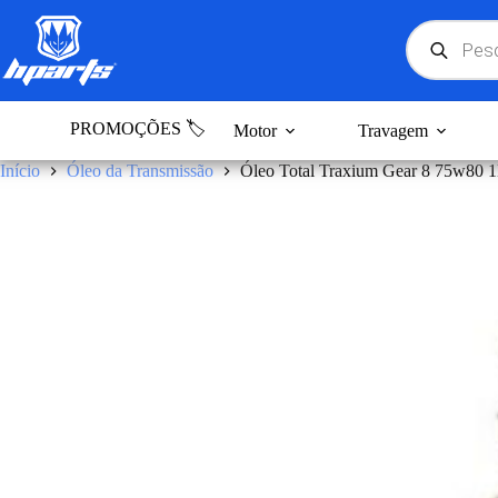
Pular
para
Products
search
o
conteúdo
PROMOÇÕES 🏷️
Motor
Travagem
Início
Óleo da Transmissão
Óleo Total Traxium Gear 8 75w80 