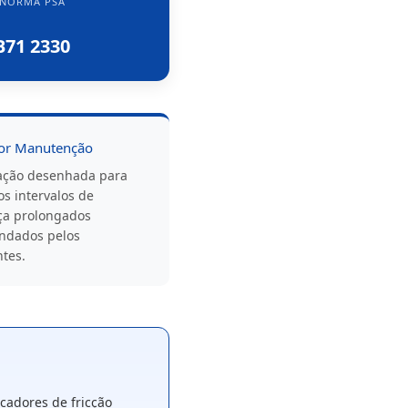
NORMA PSA
B71 2330
or Manutenção
ação desenhada para
os intervalos de
a prolongados
ndados pelos
ntes.
adores de fricção