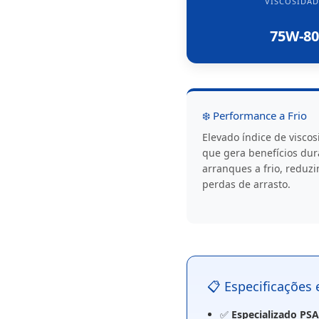
VISCOSIDAD
75W-80
❄️ Performance a Frio
Elevado índice de visco
que gera benefícios dur
arranques a frio, reduz
perdas de arrasto.
📋 Especificações
✅
Especializado PSA