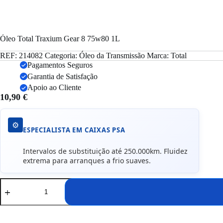
Óleo Total Traxium Gear 8 75w80 1L
REF:
214082
Categoria:
Óleo da Transmissão
Marca:
Total
Pagamentos Seguros
Garantia de Satisfação
Apoio ao Cliente
10,90
€
⚙️
ESPECIALISTA EM CAIXAS PSA
Intervalos de substituição até 250.000km. Fluidez
extrema para arranques a frio suaves.
Quantidade
de
Óleo
Total
Traxium