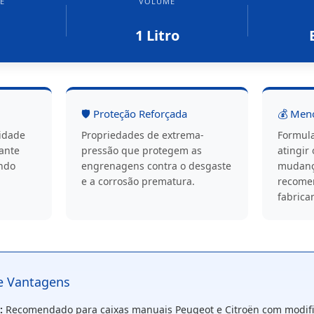
E
VOLUME
1 Litro
🛡️ Proteção Reforçada
💰 Men
sidade
Propriedades de extrema-
Formul
ante
pressão que protegem as
atingir 
indo
engrenagens contra o desgaste
mudanç
e a corrosão prematura.
recome
fabrica
 e Vantagens
:
Recomendado para caixas manuais Peugeot e Citroën com modific