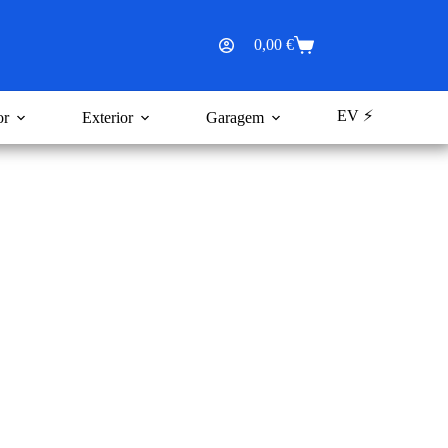
0,00
€
Carrinho
de
compras
EV ⚡
or
Exterior
Garagem