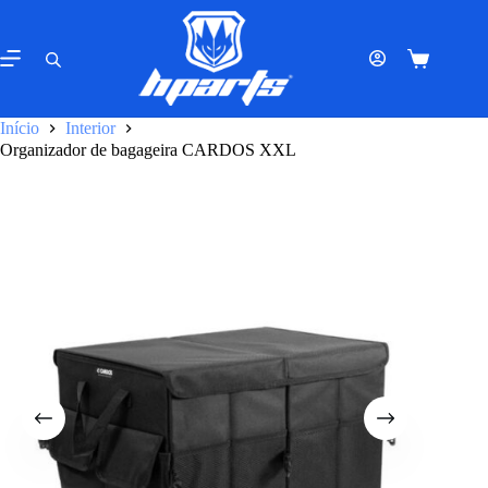
Pular
para
o
Carrinho
conteúdo
de
compras
Início
Interior
Organizador de bagageira CARDOS XXL