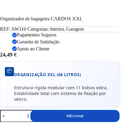
Organizador de bagageira CARDOS XXL
REF:
AW110
Categorias:
Interior
,
Garagem
Pagamentos Seguros
Garantia de Satisfação
Apoio ao Cliente
24,49
€
📦
ORGANIZAÇÃO XXL (64 LITROS)
Estrutura rígida modular com 11 bolsos extra.
Estabilidade total com sistema de fixação por
velcro.
Quantidade
Adicionar
de
Organizador
de
bagageira