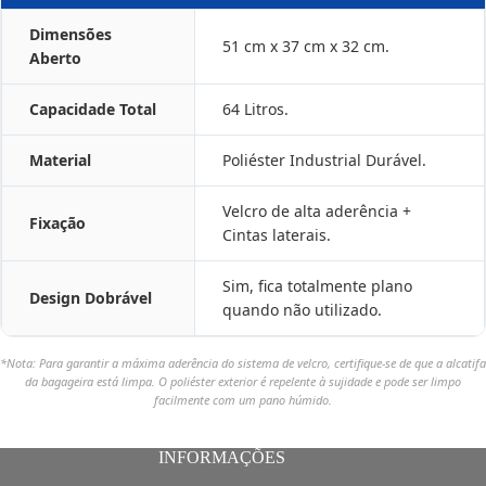
Dimensões
51 cm x 37 cm x 32 cm.
Aberto
Capacidade Total
64 Litros.
Material
Poliéster Industrial Durável.
Velcro de alta aderência +
Fixação
Cintas laterais.
Sim, fica totalmente plano
Design Dobrável
quando não utilizado.
*Nota: Para garantir a máxima aderência do sistema de velcro, certifique-se de que a alcatifa
da bagageira está limpa. O poliéster exterior é repelente à sujidade e pode ser limpo
facilmente com um pano húmido.
INFORMAÇÕES