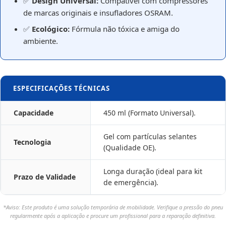
✅
Design Universal:
Compatível com compressores
de marcas originais e insufladores OSRAM.
✅
Ecológico:
Fórmula não tóxica e amiga do
ambiente.
ESPECIFICAÇÕES TÉCNICAS
Capacidade
450 ml (Formato Universal).
Gel com partículas selantes
Tecnologia
(Qualidade OE).
Longa duração (ideal para kit
Prazo de Validade
de emergência).
*Aviso: Este produto é uma solução temporária de mobilidade. Verifique a pressão do pneu
regularmente após a aplicação e procure um profissional para a reparação definitiva.