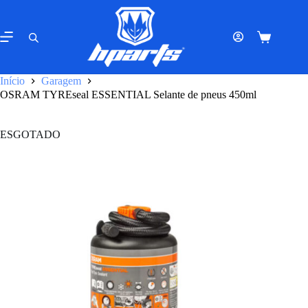
Pular
para
o
Carrinho
conteúdo
de
compras
Início
Garagem
OSRAM TYREseal ESSENTIAL Selante de pneus 450ml
ESGOTADO