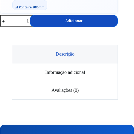
📐 Ponteira Ø80mm
Quantidade
Adicionar
de
Panela
de
Escape
BMW
Z4
Ø80
Descrição
Informação adicional
Avaliações (0)