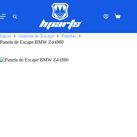
Pular
para
o
Carrinho
conteúdo
de
compras
Início
Sistema de Escape
Panelas
Panela de Escape BMW Z4 Ø80