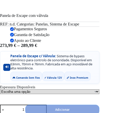
Panela de Escape com válvula
REF:
n.d.
Categorias:
Panelas
,
Sistema de Escape
Pagamentos Seguros
Garantia de Satisfação
Apoio ao Cliente
Price
273,99
€
–
289,99
€
range:
273,99 €
Panela de Escape c/ Válvula:
Sistema de bypass
eletrónico para controlo de sonoridade. Disponível em
through
63mm, 70mm e 76mm. Fabricada em aço inoxidável de
289,99 €
🔊
alta resistência.
🎮 Comando Sem Fios
⚡ Válvula 12V
📏 Inox Premium
Espessura Disponíveis
Quantidade
Adicionar
de