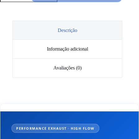
Panela
de
Escape
com
válvula
Descrição
Informação adicional
Avaliações (0)
PERFORMANCE EXHAUST · HIGH FLOW