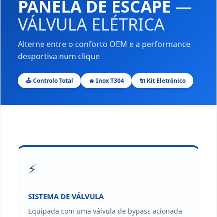
PANELA DE ESCAPE
—
VÁLVULA ELÉTRICA
Alterne entre o conforto OEM e a performance
desportiva num clique
🕹️ Controlo Total
🔥 Inox T304
🔌 Kit Eletrónico
⚡
SISTEMA DE VÁLVULA
Equipada com uma válvula de bypass acionada