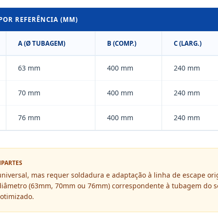
 POR REFERÊNCIA (MM)
A (Ø TUBAGEM)
B (COMP.)
C (LARG.)
63 mm
400 mm
240 mm
70 mm
400 mm
240 mm
76 mm
400 mm
240 mm
HPARTES
universal, mas requer soldadura e adaptação à linha de escape orig
 diâmetro (63mm, 70mm ou 76mm) correspondente à tubagem do s
 otimizado.