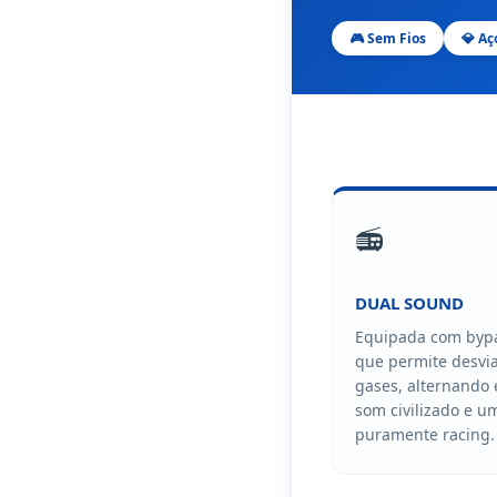
🎮 Sem Fios
💎 Aç
📻
DUAL SOUND
Equipada com bypa
que permite desvia
gases, alternando
som civilizado e u
puramente racing.