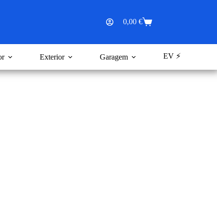
0,00
€
Carrinho
de
compras
EV ⚡
or
Exterior
Garagem