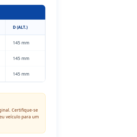
D (ALT.)
145 mm
145 mm
145 mm
inal. Certifique-se
eu veículo para um