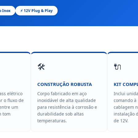
o Inox
⚡ 12V Plug & Play
🛠️
🔌
CONSTRUÇÃO ROBUSTA
KIT COMP
ss elétrico
Corpo fabricado em aço
Inclui unid
r o fluxo de
inoxidável de alta qualidade
comando à 
 entre um
para resistência à corrosão e
cablagem n
m tom
durabilidade sob altas
instalação 
temperaturas.
de 12V.