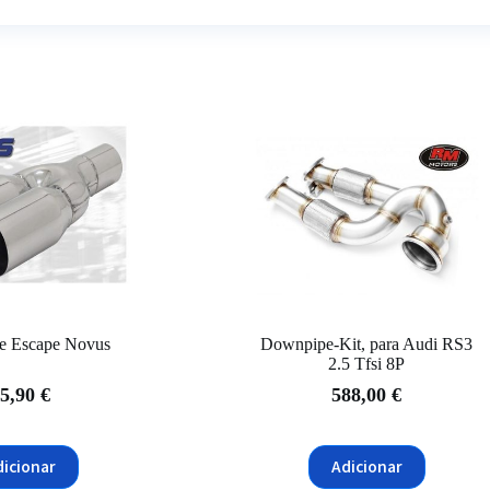
de Escape Novus
Downpipe-Kit, para Audi RS3
2.5 Tfsi 8P
5,90
€
588,00
€
dicionar
Adicionar