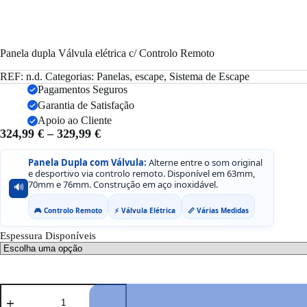
Panela dupla Válvula elétrica c/ Controlo Remoto
REF:
n.d.
Categorias:
Panelas
,
escape
,
Sistema de Escape
Pagamentos Seguros
Garantia de Satisfação
Apoio ao Cliente
Price
324,99
€
–
329,99
€
range:
324,99 €
Panela Dupla com Válvula:
Alterne entre o som original
e desportivo via controlo remoto. Disponível em 63mm,
through
70mm e 76mm. Construção em aço inoxidável.
🔊
329,99 €
🎮 Controlo Remoto
⚡ Válvula Elétrica
📏 Várias Medidas
Espessura Disponíveis
Quantidade
de