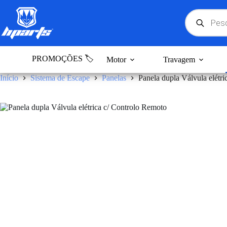
Pular
para
Products
search
o
conteúdo
PROMOÇÕES 🏷️
Motor
Travagem
Início
Sistema de Escape
Panelas
Panela dupla Válvula elétr