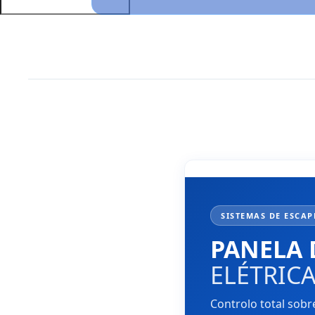
Panela
dupla
Válvula
elétrica
c/
Controlo
Remoto
SISTEMAS DE ESCAP
PANELA 
ELÉTRIC
Controlo total sob