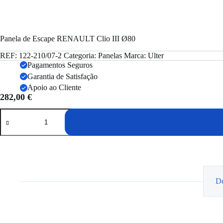
Panela de Escape RENAULT Clio III Ø80
REF:
122-210/07-2
Categoria:
Panelas
Marca:
Ulter
Pagamentos Seguros
Garantia de Satisfação
Apoio ao Cliente
282,00
€
Quantidade
de
Panela
de
Escape
RENAULT
Clio
III
Ø80
De