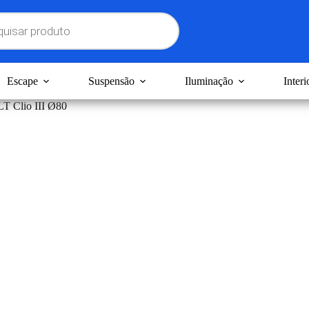
Escape
Suspensão
Iluminação
Interi
T Clio III Ø80