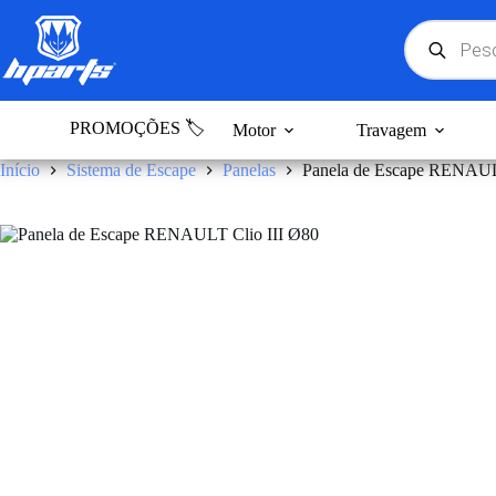
Pular
para
Products
search
o
conteúdo
PROMOÇÕES 🏷️
Motor
Travagem
Início
Sistema de Escape
Panelas
Panela de Escape RENAUL