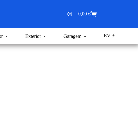
0,00
€
Carrinho
de
compras
EV ⚡
or
Exterior
Garagem