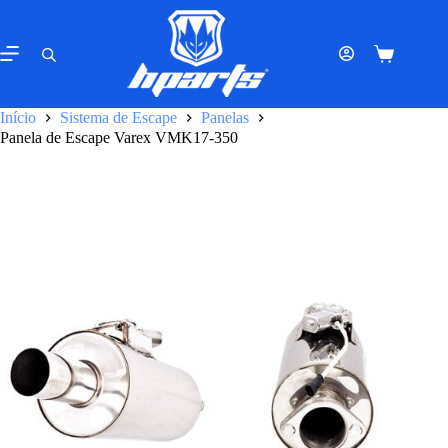
Pular
para
o
Carrinho
conteúdo
de
compras
Início
Sistema de Escape
Panelas
Panela de Escape Varex VMK17-350