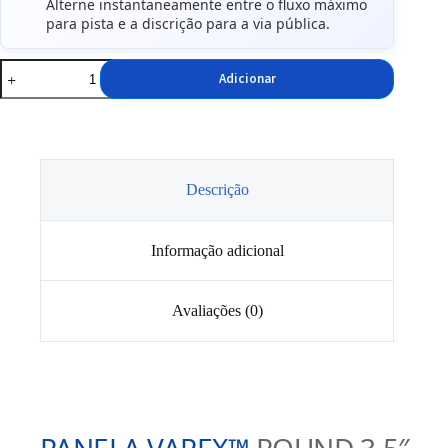
Alterne instantaneamente entre o fluxo máximo
para pista e a discrição para a via pública.
Quantidade
Adicionar
de
Panela
de
Escape
Varex
VMK17-
350
Descrição
Informação adicional
Avaliações (0)