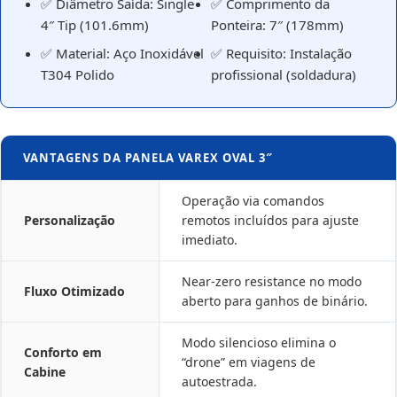
✅ Diâmetro Saída: Single
✅ Comprimento da
4″ Tip (101.6mm)
Ponteira: 7″ (178mm)
✅ Material: Aço Inoxidável
✅ Requisito: Instalação
T304 Polido
profissional (soldadura)
VANTAGENS DA PANELA VAREX OVAL 3″
Operação via comandos
Personalização
remotos incluídos para ajuste
imediato.
Near-zero resistance no modo
Fluxo Otimizado
aberto para ganhos de binário.
Modo silencioso elimina o
Conforto em
“drone” em viagens de
Cabine
autoestrada.