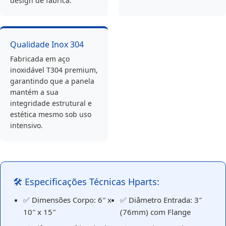
design de fábrica.
Qualidade Inox 304
Fabricada em aço
inoxidável T304 premium,
garantindo que a panela
mantém a sua
integridade estrutural e
estética mesmo sob uso
intensivo.
🛠️ Especificações Técnicas Hparts:
✅ Dimensões Corpo: 6″ x
✅ Diâmetro Entrada: 3″
10″ x 15″
(76mm) com Flange