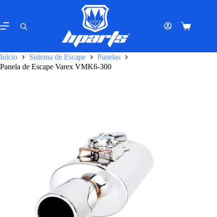
Pular
para
o
Carrinho
conteúdo
de
compras
Início
Sistema de Escape
Panelas
Panela de Escape Varex VMK6-300