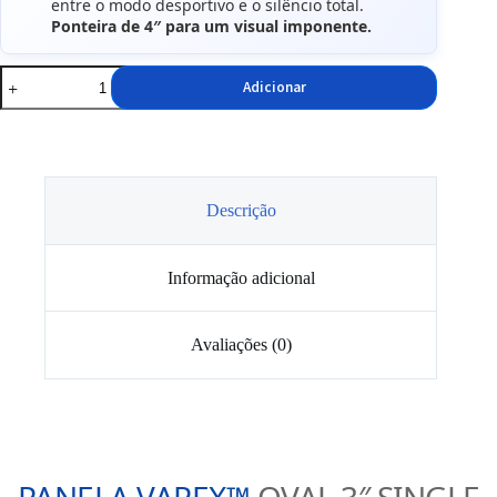
entre o modo desportivo e o silêncio total.
Ponteira de 4″ para um visual imponente.
Quantidade
Adicionar
de
Panela
de
Escape
Varex
VMK6-
300
Descrição
Informação adicional
Avaliações (0)