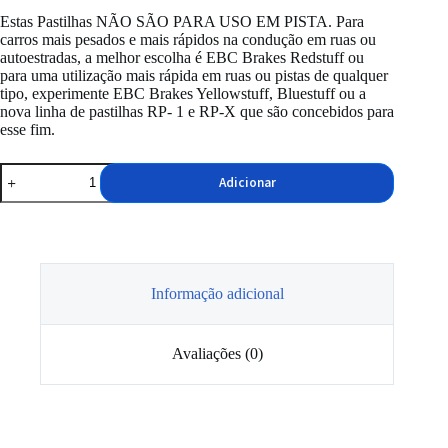
Estas Pastilhas NÃO SÃO PARA USO EM PISTA. Para
carros mais pesados ​​e mais rápidos na condução em ruas ou
autoestradas, a melhor escolha é EBC Brakes Redstuff ou
para uma utilização mais rápida em ruas ou pistas de qualquer
tipo, experimente EBC Brakes Yellowstuff, Bluestuff ou a
nova linha de pastilhas RP‑ 1 e RP‑X que são concebidos para
esse fim.
Quantidade
Adicionar
de
Pastilhas
EBC
Greenstuff
2000
Series
Informação adicional
Avaliações (0)