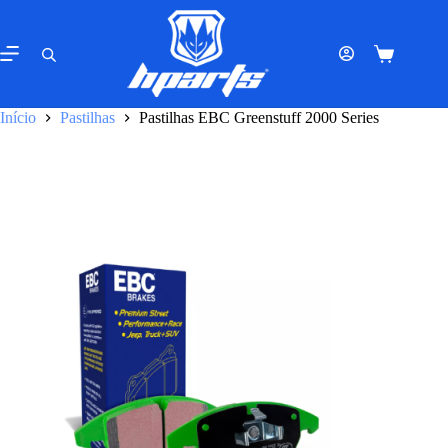
Pular
para
o
Carrinho
conteúdo
de
compras
Início
Pastilhas
Pastilhas EBC Greenstuff 2000 Series