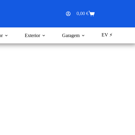
0,00
€
Carrinho
de
compras
EV ⚡
or
Exterior
Garagem