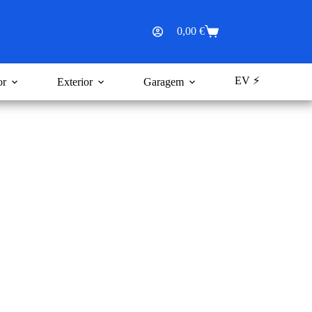
0,00
€
Carrinho
de
compras
EV ⚡
or
Exterior
Garagem