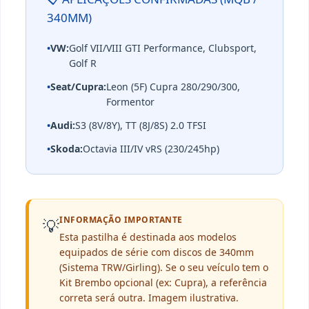
340MM)
•
VW:
Golf VII/VIII GTI Performance, Clubsport,
Golf R
•
Seat/Cupra:
Leon (5F) Cupra 280/290/300,
Formentor
•
Audi:
S3 (8V/8Y), TT (8J/8S) 2.0 TFSI
•
Skoda:
Octavia III/IV vRS (230/245hp)
INFORMAÇÃO IMPORTANTE
💡
Esta pastilha é destinada aos modelos
equipados de série com discos de 340mm
(Sistema TRW/Girling). Se o seu veículo tem o
Kit Brembo opcional (ex: Cupra), a referência
correta será outra. Imagem ilustrativa.