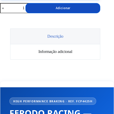
Quantidade
Adicionar
de
Pastilhas
Ferodo
DS2500
Frente
VAG
Descrição
Informação adicional
HIGH PERFORMANCE BRAKING · REF. FCP4425H
FERODO RACING
—