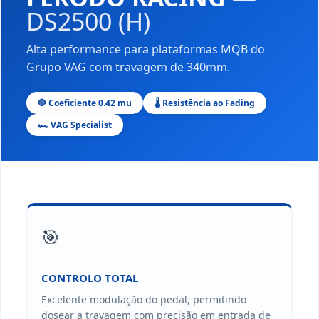
DS2500 (H)
Alta performance para plataformas MQB do
Grupo VAG com travagem de 340mm.
🛑 Coeficiente 0.42 mu
🌡️ Resistência ao Fading
🏎️ VAG Specialist
🎯
CONTROLO TOTAL
Excelente modulação do pedal, permitindo
dosear a travagem com precisão em entrada de