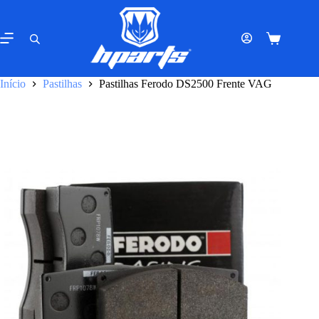
Pular
para
o
Carrinho
conteúdo
de
compras
Início
Pastilhas
Pastilhas Ferodo DS2500 Frente VAG