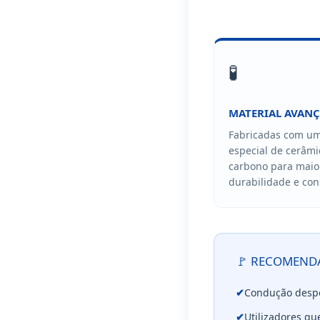
🧪
MATERIAL AVAN
Fabricadas com u
especial de cerâmi
carbono para maio
durabilidade e con
🚩 RECOMEND
✔
Condução despor
✔
Utilizadores q