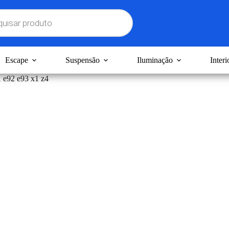
Escape
Suspensão
Iluminação
Interi
 e92 e93 x1 z4