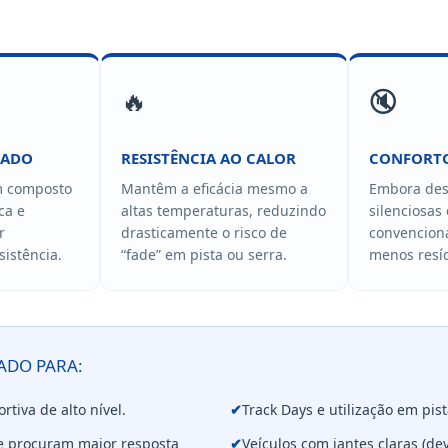
🔥
🔇
ÇADO
RESISTÊNCIA AO CALOR
CONFORTO
m composto
Mantêm a eficácia mesmo a
Embora des
ca e
altas temperaturas, reduzindo
silenciosas
r
drasticamente o risco de
convencion
sistência.
“fade” em pista ou serra.
menos resí
ADO PARA:
tiva de alto nível.
✔
Track Days e utilização em pist
ue procuram maior resposta
✔
Veículos com jantes claras (d