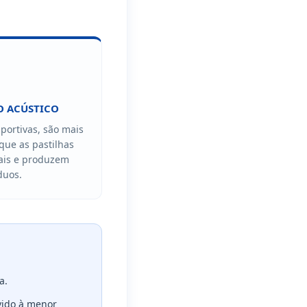
 ACÚSTICO
portivas, são mais
 que as pastilhas
ais e produzem
duos.
a.
evido à menor