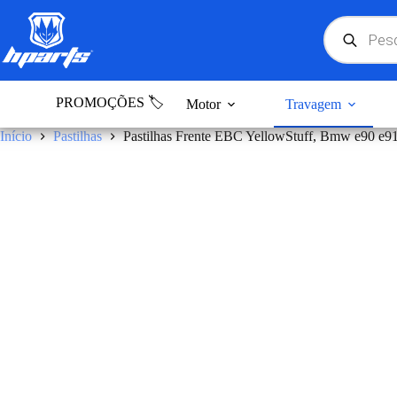
Pular
para
Products
search
o
conteúdo
PROMOÇÕES 🏷️
Motor
Travagem
Início
Pastilhas
Pastilhas Frente EBC YellowStuff, Bmw e90 e91