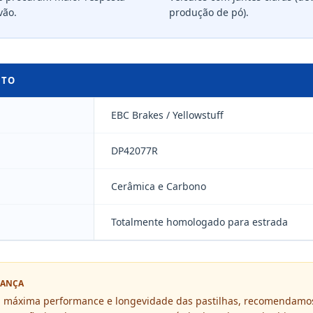
vão.
produção de pó).
UTO
EBC Brakes / Yellowstuff
DP42077R
Cerâmica e Carbono
Totalmente homologado para estrada
RANÇA
 a máxima performance e longevidade das pastilhas, recomendamos