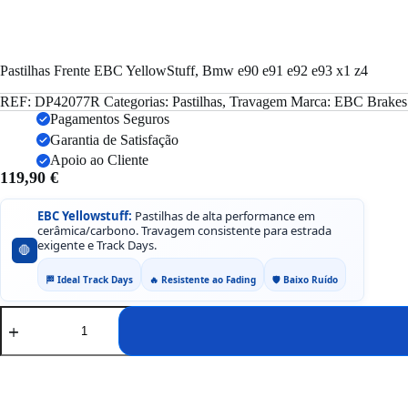
Pastilhas Frente EBC YellowStuff, Bmw e90 e91 e92 e93 x1 z4
REF:
DP42077R
Categorias:
Pastilhas
,
Travagem
Marca:
EBC Brakes
Pagamentos Seguros
Garantia de Satisfação
Apoio ao Cliente
119,90
€
EBC Yellowstuff:
Pastilhas de alta performance em
cerâmica/carbono. Travagem consistente para estrada
exigente e Track Days.
🛑
🏁 Ideal Track Days
🔥 Resistente ao Fading
🛡️ Baixo Ruído
Quantidade
de
Pastilhas
Frente
EBC
YellowStuff,
Bmw