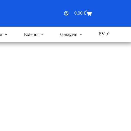
0,00
€
Carrinho
de
compras
EV ⚡
or
Exterior
Garagem