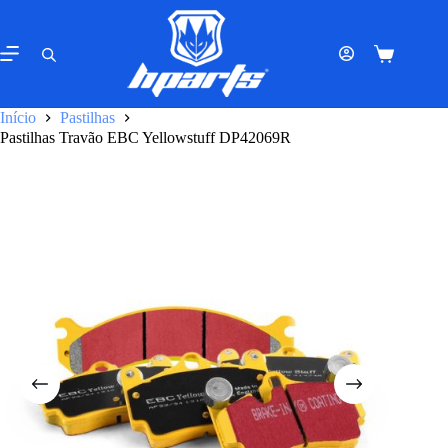
Pular
para
o
Carrinho
conteúdo
de
compras
Início
Pastilhas
Pastilhas Travão EBC Yellowstuff DP42069R