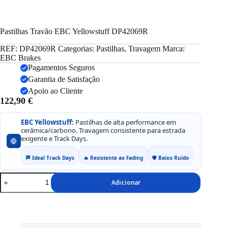
Pastilhas Travão EBC Yellowstuff DP42069R
REF:
DP42069R
Categorias:
Pastilhas
,
Travagem
Marca:
EBC Brakes
Pagamentos Seguros
Garantia de Satisfação
Apoio ao Cliente
122,90
€
EBC Yellowstuff:
Pastilhas de alta performance em
cerâmica/carbono. Travagem consistente para estrada
exigente e Track Days.
🛑
🏁 Ideal Track Days
🔥 Resistente ao Fading
🛡️ Baixo Ruído
Quantidade
Adicionar
de
Pastilhas
Travão
EBC
Yellowstuff
DP42069R