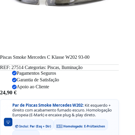
Piscas Smoke Mercedes C Klasse W202 93-00
REF:
27514
Categorias:
Piscas
,
Iluminação
Pagamentos Seguros
Garantia de Satisfação
Apoio ao Cliente
24,90
€
Par de Piscas Smoke Mercedes W202:
Kit esquerdo +
direito com acabamento fumado escuro. Homologação
Europeia (E-Mark) e encaixe plug & play direto.
💡
📦 Inclui: Par (Esq + Dir)
🇪🇺 Homologado: E-Prüfzeichen