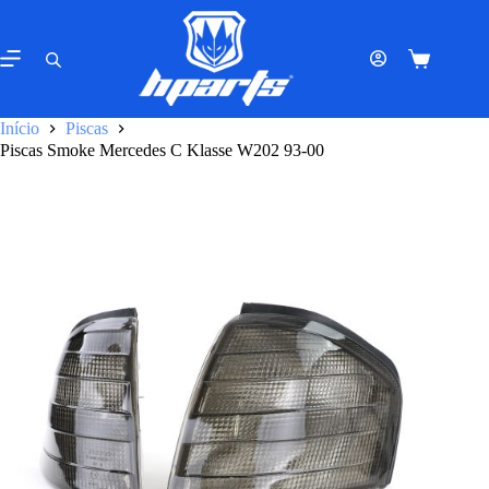
Pular
para
o
Carrinho
conteúdo
de
compras
Início
Piscas
Piscas Smoke Mercedes C Klasse W202 93-00