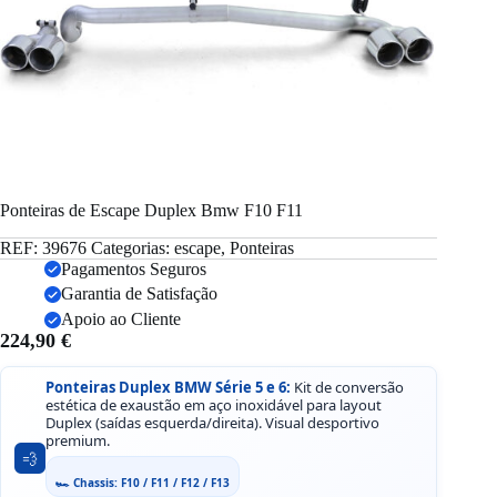
Ponteiras de Escape Duplex Bmw F10 F11
REF:
39676
Categorias:
escape
,
Ponteiras
Pagamentos Seguros
Garantia de Satisfação
Apoio ao Cliente
224,90
€
Ponteiras Duplex BMW Série 5 e 6:
Kit de conversão
estética de exaustão em aço inoxidável para layout
Duplex (saídas esquerda/direita). Visual desportivo
premium.
💨
🏎️ Chassis: F10 / F11 / F12 / F13