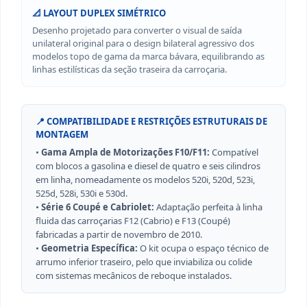
📐 LAYOUT DUPLEX SIMÉTRICO
Desenho projetado para converter o visual de saída
unilateral original para o design bilateral agressivo dos
modelos topo de gama da marca bávara, equilibrando as
linhas estilísticas da seção traseira da carroçaria.
📍 COMPATIBILIDADE E RESTRIÇÕES ESTRUTURAIS DE
MONTAGEM
•
Gama Ampla de Motorizações F10/F11:
Compatível
com blocos a gasolina e diesel de quatro e seis cilindros
em linha, nomeadamente os modelos 520i, 520d, 523i,
525d, 528i, 530i e 530d.
•
Série 6 Coupé e Cabriolet:
Adaptação perfeita à linha
fluida das carroçarias F12 (Cabrio) e F13 (Coupé)
fabricadas a partir de novembro de 2010.
•
Geometria Específica:
O kit ocupa o espaço técnico de
arrumo inferior traseiro, pelo que inviabiliza ou colide
com sistemas mecânicos de reboque instalados.