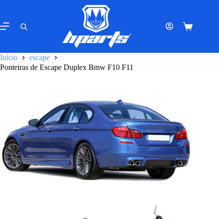
Pular
para
o
Carrinho
conteúdo
de
compras
Início
escape
Ponteiras de Escape Duplex Bmw F10 F11