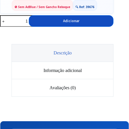
🚫 Sem AdBlue / Sem Gancho Reboque
🔍 Ref: 39676
Quantidade
Adicionar
de
Ponteiras
de
Escape
Duplex
Bmw
F10
Descrição
F11
Informação adicional
Avaliações (0)