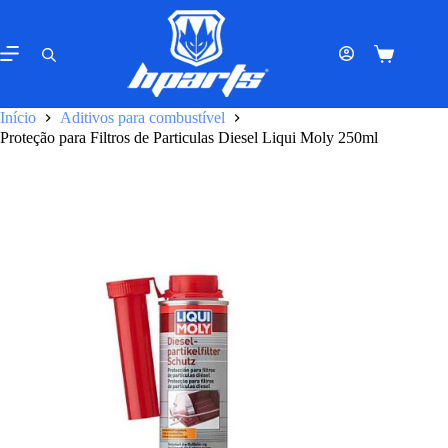
Pular
para
o
Carrinho
conteúdo
de
compras
Início
Aditivos para combustível
Proteção para Filtros de Particulas Diesel Liqui Moly 250ml