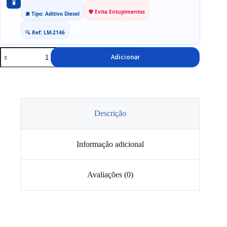
🧪
🛡️ Evita Entupimentos
⛽ Tipo: Aditivo Diesel
🔍 Ref: LM-2146
Quantidade
Adicionar
de
Proteção
para
Filtros
de
Particulas
Diesel
Descrição
Liqui
Moly
250ml
Informação adicional
Avaliações (0)