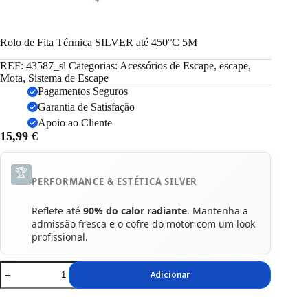
Rolo de Fita Térmica SILVER até 450°C 5M
REF:
43587_sl
Categorias:
Acessórios de Escape
,
escape
,
Mota
,
Sistema de Escape
Pagamentos Seguros
Garantia de Satisfação
Apoio ao Cliente
15,99
€
🏆
PERFORMANCE & ESTÉTICA SILVER
Reflete até
90% do calor radiante
. Mantenha a
admissão fresca e o cofre do motor com um look
profissional.
Quantidade
Adicionar
de
Rolo
de