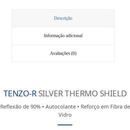
Fita
Térmica
SILVER
até
Descrição
450°C
5M
Informação adicional
Avaliações (0)
TENZO-R
SILVER THERMO SHIELD
Reflexão de 90% • Autocolante • Reforço em Fibra de
Vidro