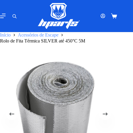
Pular
para
o
Carrinho
conteúdo
de
compras
Início
Acessórios de Escape
Rolo de Fita Térmica SILVER até 450°C 5M