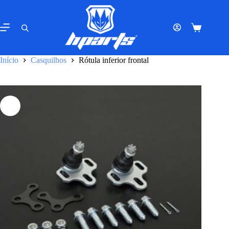
Pular
para
o
Carrinho
conteúdo
de
compras
Início
Casquilhos
Rótula inferior frontal