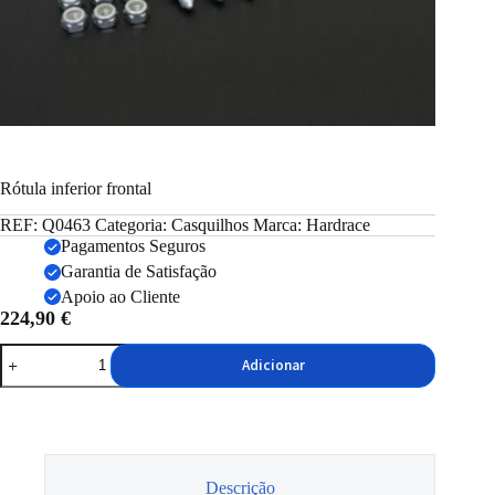
Rótula inferior frontal
REF:
Q0463
Categoria:
Casquilhos
Marca:
Hardrace
Pagamentos Seguros
Garantia de Satisfação
Apoio ao Cliente
224,90
€
Quantidade
Adicionar
de
Rótula
inferior
frontal
Descrição