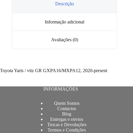
/
Descrição
vitz
Informação adicional
Avaliações (0)
Toyota Yaris / vitz GR GXPA16/MXPA12, 2020-present
INFORMAÇÕES
Quem Somos
Contactos
Blog
Entregas e envios
Trocas e Devoluções
Termos e Condições