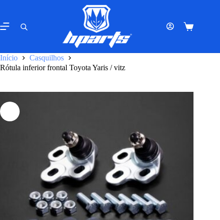
Pular
para
o
Carrinho
conteúdo
de
compras
Início
Casquilhos
Rótula inferior frontal Toyota Yaris / vitz