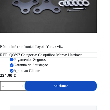
Rótula inferior frontal Toyota Yaris / vitz
REF:
Q0897
Categoria:
Casquilhos
Marca:
Hardrace
Pagamentos Seguros
Garantia de Satisfação
Apoio ao Cliente
224,90
€
Quantidade
Adicionar
de
Rótula
inferior
frontal
Toyota
Yaris