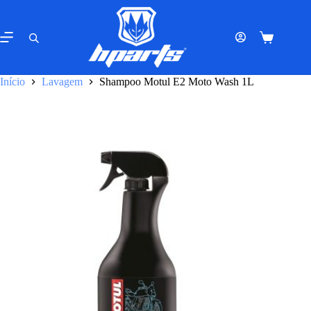
Pular
para
o
Carrinho
conteúdo
de
compras
Início
Lavagem
Shampoo Motul E2 Moto Wash 1L