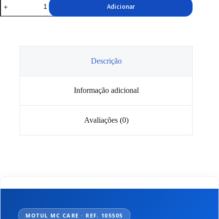
Quantidade
Adicionar
de
Shampoo
Motul
E2
Moto
Wash
1L
Descrição
Informação adicional
Avaliações (0)
MOTUL MC CARE · REF. 105505