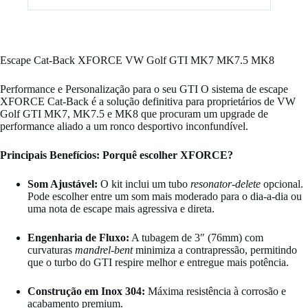
(MK7
/
MK7.5
/
MK8)
Escape Cat-Back XFORCE VW Golf GTI MK7 MK7.5 MK8
Performance e Personalização para o seu GTI O sistema de escape
XFORCE Cat-Back é a solução definitiva para proprietários de VW
Golf GTI MK7, MK7.5 e MK8 que procuram um upgrade de
performance aliado a um ronco desportivo inconfundível.
Principais Benefícios: Porquê escolher XFORCE?
Som Ajustável:
O kit inclui um tubo
resonator-delete
opcional.
Pode escolher entre um som mais moderado para o dia-a-dia ou
uma nota de escape mais agressiva e direta.
Engenharia de Fluxo:
A tubagem de 3″ (76mm) com
curvaturas
mandrel-bent
minimiza a contrapressão, permitindo
que o turbo do GTI respire melhor e entregue mais potência.
Construção em Inox 304:
Máxima resistência à corrosão e
acabamento premium.