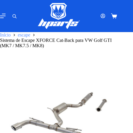
Pular
para
o
Carrinho
conteúdo
de
compras
Início
escape
Sistema de Escape XFORCE Cat-Back para VW Golf GTI
(MK7 / MK7.5 / MK8)