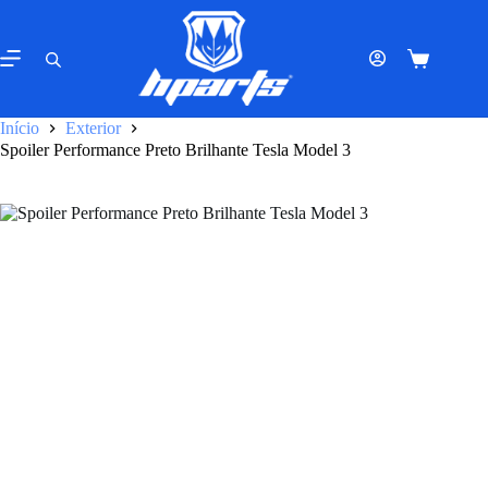
Pular
para
o
Carrinho
conteúdo
de
compras
Início
Exterior
Spoiler Performance Preto Brilhante Tesla Model 3