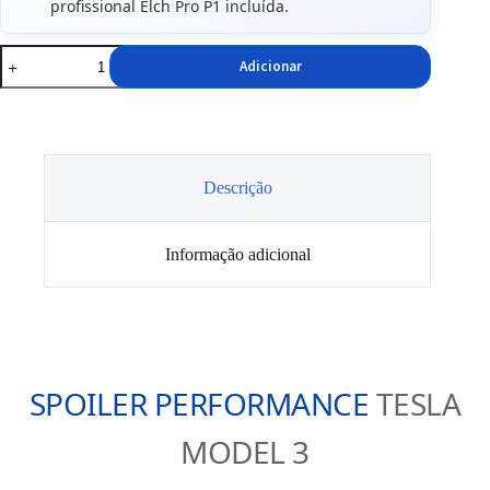
profissional Elch Pro P1 incluída.
Quantidade
Adicionar
de
Spoiler
Performance
Preto
Brilhante
Tesla
Model
Descrição
3
Informação adicional
SPOILER PERFORMANCE
TESLA
MODEL 3