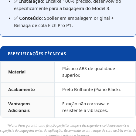
✅
Instalação:
Encaixe 100% preciso, desenvolvido
especificamente para a bagageira do Model 3.
✅
Conteúdo:
Spoiler em embalagem original +
Bisnaga de cola Elch Pro P1.
ESPECIFICAÇÕES TÉCNICAS
Plástico ABS de qualidade
Material
superior.
Acabamento
Preto Brilhante (Piano Black).
Vantagens
Fixação não corrosiva e
Adicionais
resistente a vibrações.
*Nota: Para garantir uma fixação perfeita, limpe e desengordure cuidadosamente a
superfície da bagageira antes da aplicação. Recomenda-se um tempo de cura de 24h antes de
submeter o veículo a lavagens.