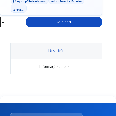
🧪 Seguro p/ Policarbonato
🚗 Uso Interior/Exterior
🧴 300ml
Quantidade
Adicionar
de
Spray
Limpeza
de
Vidros,
Liqui
Moly
Descrição
300ml
Informação adicional