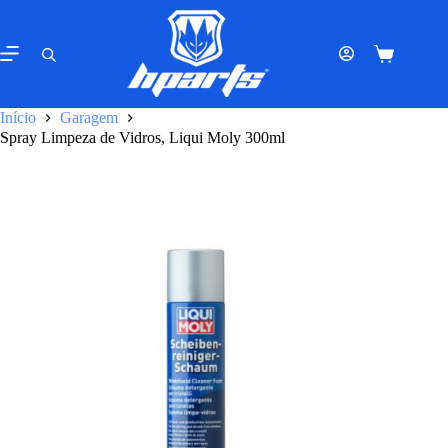
Pular
para
o
Carrinho
conteúdo
de
compras
Início
Garagem
Spray Limpeza de Vidros, Liqui Moly 300ml