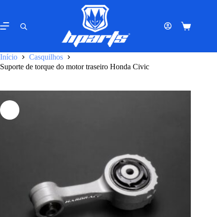
Pular
para
o
Carrinho
conteúdo
de
compras
Início
Casquilhos
Suporte de torque do motor traseiro Honda Civic