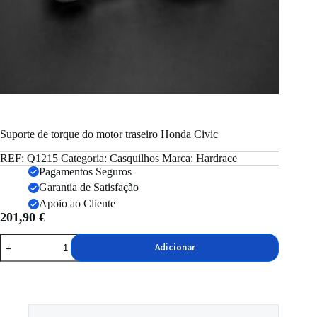
Suporte de torque do motor traseiro Honda Civic
REF:
Q1215
Categoria:
Casquilhos
Marca:
Hardrace
Pagamentos Seguros
Garantia de Satisfação
Apoio ao Cliente
201,90
€
Quantidade
Adicionar
de
Suporte
de
torque
do
motor