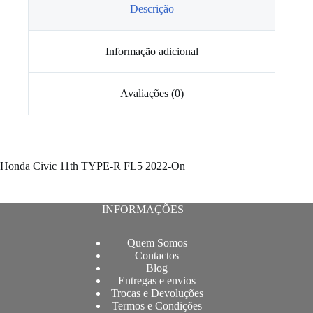
traseiro
Descrição
Honda
Civic
Informação adicional
Avaliações (0)
Honda Civic 11th TYPE-R FL5 2022-On
INFORMAÇÕES
Quem Somos
Contactos
Blog
Entregas e envios
Trocas e Devoluções
Termos e Condições