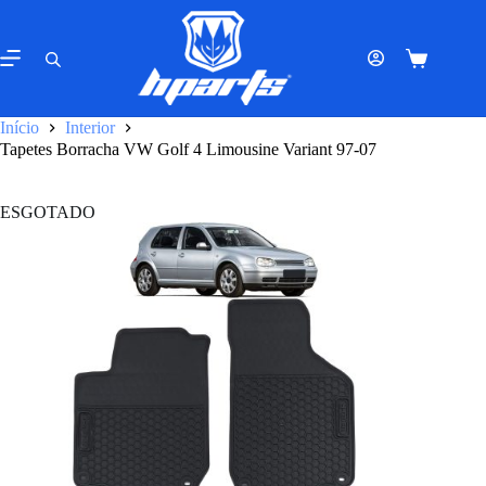
Pular
para
o
Carrinho
conteúdo
de
compras
Início
Interior
Tapetes Borracha VW Golf 4 Limousine Variant 97-07
ESGOTADO