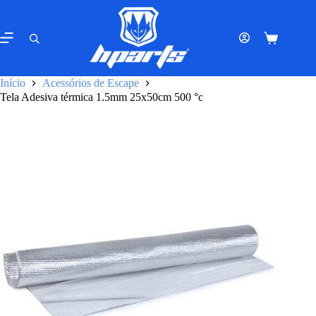
Pular
para
o
Carrinho
conteúdo
de
compras
Início
Acessórios de Escape
Tela Adesiva térmica 1.5mm 25x50cm 500 °c