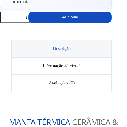
imediata.
Quantidade
Adicionar
de
Tela
Adesiva
térmica
1.5mm
25x50cm
500
Descrição
°c
Informação adicional
Avaliações (0)
MANTA TÉRMICA
CERÂMICA &