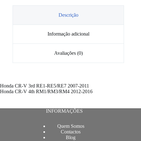
barra
estabilizadora
frontal
Descrição
Honda
CR-
V
Informação adicional
Avaliações (0)
Honda CR-V 3rd RE1-RE5/RE7 2007-2011
Honda CR-V 4th RM1/RM3/RM4 2012-2016
INFORMAÇÕES
Quem Somos
Contactos
Blog