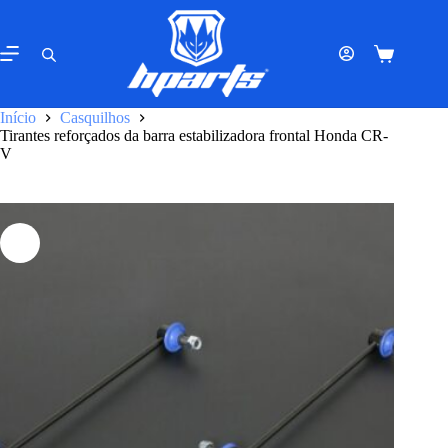
Pular
para
o
Carrinho
conteúdo
de
compras
Início
Casquilhos
Tirantes reforçados da barra estabilizadora frontal Honda CR-
V