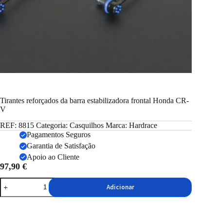
Tirantes reforçados da barra estabilizadora frontal Honda CR-
V
REF:
8815
Categoria:
Casquilhos
Marca:
Hardrace
Pagamentos Seguros
Garantia de Satisfação
Apoio ao Cliente
97,90
€
Quantidade
Adicionar
de
Tirantes
reforçados
da