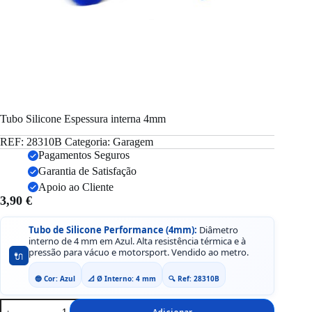
Tubo Silicone Espessura interna 4mm
REF:
28310B
Categoria:
Garagem
Pagamentos Seguros
Garantia de Satisfação
Apoio ao Cliente
3,90
€
Tubo de Silicone Performance (4mm):
Diâmetro
interno de 4 mm em Azul. Alta resistência térmica e à
pressão para vácuo e motorsport. Vendido ao metro.
🔌
🔵 Cor: Azul
📐 Ø Interno: 4 mm
🔍 Ref: 28310B
Quantidade