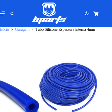
Pular
para
o
Carrinho
conteúdo
de
compras
Início
Garagem
Tubo Silicone Espessura interna 4mm