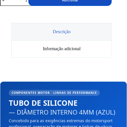
Adicionar
de
Tubo
Silicone
Espessura
interna
4mm
Descrição
Informação adicional
COMPONENTES MOTOR · LINHAS DE PERFORMANCE
TUBO DE SILICONE
— DIÂMETRO INTERNO 4MM (AZUL)
Concebido para as exigências extremas do motorsport
profissional, preparação de motores e linhas de vácuo.