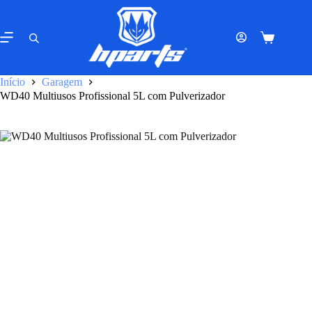
Pular
para
o
Carrinho
conteúdo
de
compras
Início
Garagem
WD40 Multiusos Profissional 5L com Pulverizador