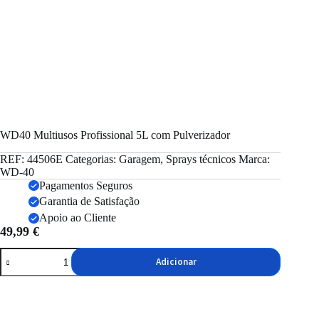
WD40 Multiusos Profissional 5L com Pulverizador
REF:
44506E
Categorias:
Garagem
,
Sprays técnicos
Marca:
WD-40
Pagamentos Seguros
Garantia de Satisfação
Apoio ao Cliente
49,99
€
Quantidade
Adicionar
de
WD40
Multiusos
Profissional
5L