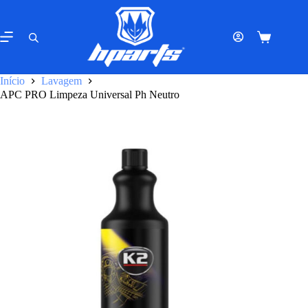
Pular
para
o
Carrinho
conteúdo
de
compras
Início
Lavagem
APC PRO Limpeza Universal Ph Neutro