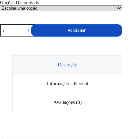
Opções Disponíveis
Quantidade
Adicionar
de
APC
PRO
Limpeza
Universal
Ph
Neutro
Descrição
Informação adicional
Avaliações (0)