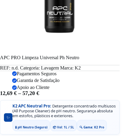
APC PRO Limpeza Universal Ph Neutro
REF:
n.d.
Categoria:
Lavagem
Marca:
K2
Pagamentos Seguros
Garantia de Satisfação
Apoio ao Cliente
Price
12,69
€
–
57,20
€
range:
12,69 €
K2 APC Neutral Pro:
Detergente concentrado multiusos
(All Purpose Cleaner) de pH neutro. Segurança absoluta
through
em estofos, plásticos e exteriores.
✨
57,20 €
🧪 pH Neutro (Seguro)
📦 Vol: 1L / 5L
🔍 Gama: K2 Pro