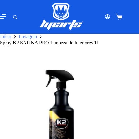
Pular
para
o
Carrinho
conteúdo
de
compras
Início
Lavagem
Spray K2 SATINA PRO Limpeza de Interiores 1L