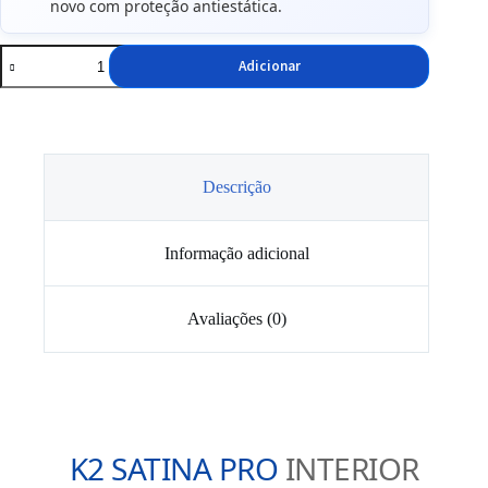
novo com proteção antiestática.
Quantidade
Adicionar
de
Spray
K2
SATINA
PRO
Limpeza
de
Descrição
Interiores
1L
Informação adicional
Avaliações (0)
K2 SATINA PRO
INTERIOR